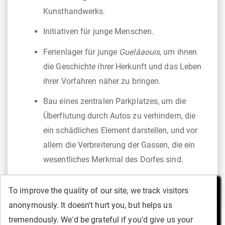
Kunsthandwerks.
Initiativen für junge Menschen.
Ferienlager für junge
Guelâaouis
, um ihnen
die Geschichte ihrer Herkunft und das Leben
ihrer Vorfahren näher zu bringen.
Bau eines zentralen Parkplatzes, um die
Überflutung durch Autos zu verhindern, die
ein schädliches Element darstellen, und vor
allem die Verbreiterung der Gassen, die ein
wesentliches Merkmal des Dorfes sind.
To improve the quality of our site, we track visitors
To improve the quality of our site, we track visitors
To improve the quality of our site, we track visitors
To improve the quality of our site, we track visitors
To improve the quality of our site, we track visitors
anonymously. It doesn't hurt you, but helps us
anonymously. It doesn't hurt you, but helps us
anonymously. It doesn't hurt you, but helps us
anonymously. It doesn't hurt you, but helps us
anonymously. It doesn't hurt you, but helps us
tremendously. We'd be grateful if you'd give us your
tremendously. We'd be grateful if you'd give us your
tremendously. We'd be grateful if you'd give us your
tremendously. We'd be grateful if you'd give us your
tremendously. We'd be grateful if you'd give us your