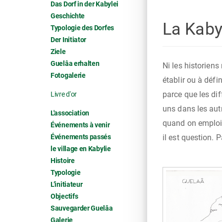
Das Dorf in der Kabylei
Geschichte
La Kaby
Typologie des Dorfes
Der Initiator
Ziele
Guelâa erhalten
Ni les historien
fur et à mesure
Fotogalerie
établir ou à défi
parce que les dif
Livre d'or
uns dans les autr
L'association
quand on emploie
Événements à venir
il est question. 
Événements passés
le village en Kabylie
Histoire
Typologie
L’initiateur
Objectifs
Sauvegarder Guelâa
Galerie