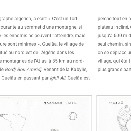
raphe algérien, a écrit: « C’est un fort
perché tout en h
courante au sommet d’une montagne, si
plateau incliné,
 les ennemis ne peuvent l’atteindre, mais
jusqu’à 600 m de
ture sont minimes ». Guelâa, le village de
seul chemin, sin
itué au nord-est de l’Algérie dans les
on se déplace u
e montagnes de l'Atlas, à 35 km au nord-
village, qui étai
 de
Bordj Bou Arreridj
. Venant de la Kabylie,
plus grande part
e Guelâa en passant par
Ighil Ali
. Guelâa est