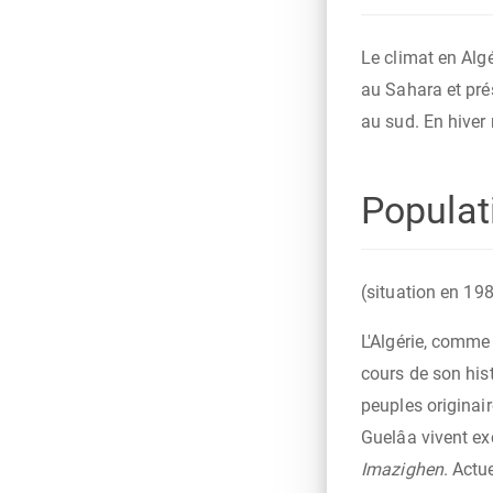
Le climat en Alg
climat assez rude 
au Sahara et pré
au sud. En hiver
Populat
(situation en 19
L'Algérie, comme 
cours de son hist
peuples originai
Guelâa vivent ex
Imazighen
. Actu