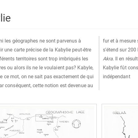
lie
s ni les géographes ne sont parvenus à
 synonyme de montagnard. La Kabylie
nir une carte précise de la Kabylie peut-être
s'étend sur 200 
férents territoires sont trop imbriqués les
Akra
. Il en résu
es ou alors ils ne le voulaient pas? Kabyle,
Kabylie fût con
 ce mot, on ne sait pas exactement de qui
indépendant
Par conséquent, cette notion est devenue au