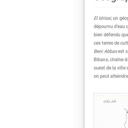
El Idrissi
, un géog
dépourvu d‘eau 
bien défendu que
ces terres de cul
Beni Abbas
est s
Bibans, chaîne d
ouest de la ville
on peut atteindr