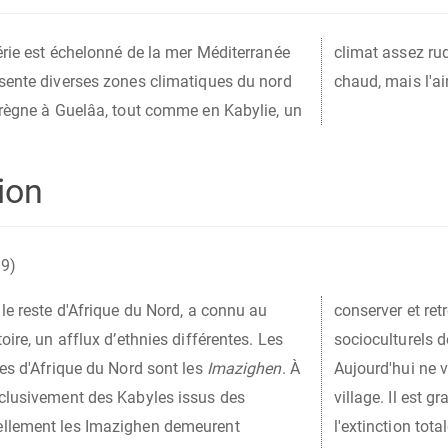
érie est échelonné de la mer Méditerranée
autour de 0 degré, tandis que l’été est très
sente diverses zones climatiques du nord
chaud, mais l'ai
 règne à Guelâa, tout comme en Kabylie, un
ion
89)
le reste d'Afrique du Nord, a connu au
conserver et retr
oire, un afflux d’ethnies différentes. Les
socioculturels de
res d'Afrique du Nord sont les
Imazighen
. À
Aujourd'hui ne v
clusivement des Kabyles issus des
village. Il est 
ellement les Imazighen demeurent
l'extinction total