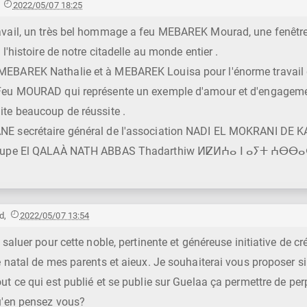
,
2022/05/07 18:25
avail, un très bel hommage a feu MEBAREK Mourad, une fenêtre
 l'histoire de notre citadelle au monde entier .
EBAREK Nathalie et à MEBAREK Louisa pour l'énorme travail q
Feu MOURAD qui représente un exemple d'amour et d'engageme
te beaucoup de réussite .
E secrétaire général de l'association NADI EL MOKRANI DE K
roupe El QALAÀ NATH ABBAS Thadarthiw ⵍⵇⵍⵄⴰ ⵏ ⴰⵢⵜ ⵄⴱⴱ
d
,
2022/05/07 13:54
 saluer pour cette noble, pertinente et généreuse initiative de cr
e natal de mes parents et aieux. Je souhaiterai vous proposer s
ut ce qui est publié et se publie sur Guelaa ça permettre de perp
u'en pensez vous?