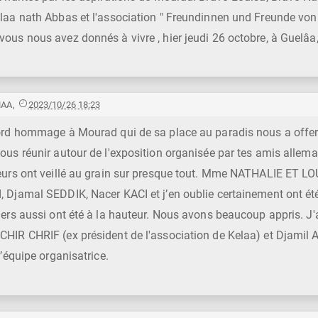
aa nath Abbas et l'association " Freundinnen und Freunde von 
us nous avez donnés à vivre , hier jeudi 26 octobre, à Guelâa, 
MAA
,
2023/10/26 18:23
ord hommage à Mourad qui de sa place au paradis nous a offert
us réunir autour de l'exposition organisée par tes amis allema
eurs ont veillé au grain sur presque tout. Mme NATHALIE ET
Djamal SEDDIK, Nacer KACI et j’en oublie certainement ont été
ers aussi ont été à la hauteur. Nous avons beaucoup appris. J
HIR CHRIF (ex président de l'association de Kelaa) et Djami
l’équipe organisatrice.