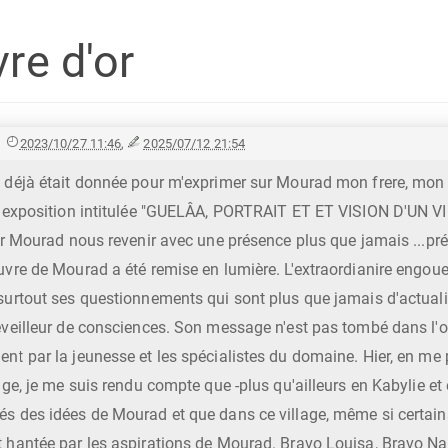
re d'or
,
2023/10/27 11:46
,
2025/07/12 21:54
 déjà était donnée pour m'exprimer sur Mourad mon frere, mon a
 l'exposition intitulée "GUELÂA, PORTRAIT ET ET VISION D'UN V
oir Mourad nous revenir avec une présence plus que jamais ...pré
uvre de Mourad a été remise en lumière. L'extraordianire engoue
surtout ses questionnements qui sont plus que jamais d'actual
veilleur de consciences. Son message n'est pas tombé dans l'oubli
nt par la jeunesse et les spécialistes du domaine. Hier, en me
age, je me suis rendu compte que -plus qu'ailleurs en Kabylie et 
s des idées de Mourad et que dans ce village, même si certains 
 hantée par les aspirations de Mourad. Bravo Louisa, Bravo Na