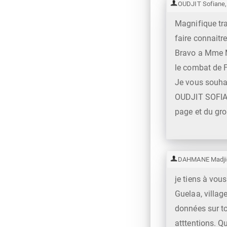
OUDJIT Sofiane
Magnifique tr
faire connaitre
Bravo a Mme M
le combat de 
Je vous souhai
OUDJIT SOFIAN
page et du g
DAHMANE Madji
je tiens à vous
Guelaa, villag
données sur to
atttentions. Q