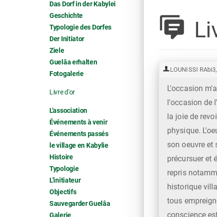
Das Dorf in der Kabylei
Geschichte
Liv
Typologie des Dorfes
Der Initiator
Ziele
Guelâa erhalten
LOUNISSI RAbi3
Fotogalerie
L'occasion m'a
Livre d'or
l'occasion de
L'association
la joie de rev
Événements à venir
physique. L'oe
Événements passés
son oeuvre et 
le village en Kabylie
Histoire
précursuer et é
Typologie
repris notamme
L’initiateur
historique vill
Objectifs
tous empreigné
Sauvegarder Guelâa
conscience est
Galerie