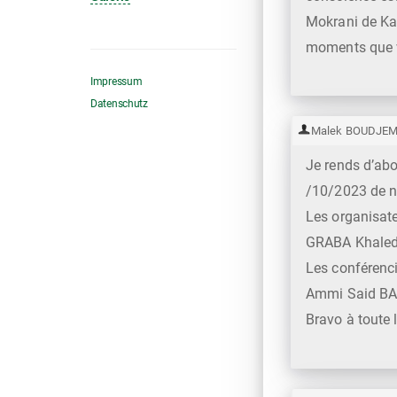
Mokrani de Kal
moments que vo
Impressum
Datenschutz
Malek BOUDJE
Je rends d’ab
/10/2023 de no
Les organisat
GRABA Khaled, 
Les conférenci
Ammi Said BAC
Bravo à toute 